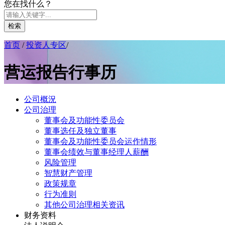
您在找什么？
检索
首页
/
投资人专区
/
营运报告行事历
公司概況
公司治理
董事会及功能性委员会
董事选任及独立董事
董事会及功能性委员会运作情形
董事会绩效与董事经理人薪酬
风险管理
智慧财产管理
政策规章
行为准则
其他公司治理相关资讯
财务资料